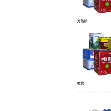
万能胶
喷胶